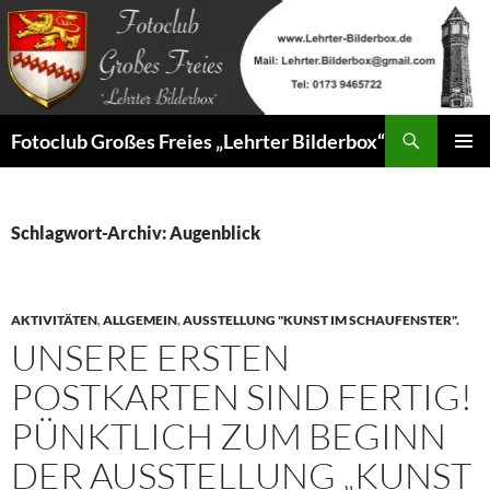
Zum
Inhalt
springen
Suchen
Fotoclub Großes Freies „Lehrter Bilderbox“
PRIMÄR
MENÜ
Schlagwort-Archiv: Augenblick
AKTIVITÄTEN
,
ALLGEMEIN
,
AUSSTELLUNG "KUNST IM SCHAUFENSTER".
UNSERE ERSTEN
POSTKARTEN SIND FERTIG!
PÜNKTLICH ZUM BEGINN
DER AUSSTELLUNG „KUNST