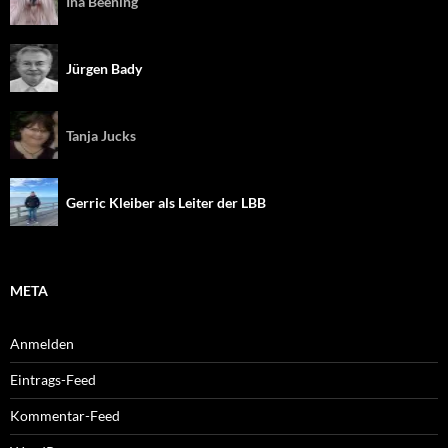
Ina Beening
Jürgen Bady
Tanja Jucks
Gerric Kleiber als Leiter der LBB
META
Anmelden
Eintrags-Feed
Kommentar-Feed