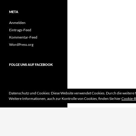
META
Anmelden
Eintrags-Feed
Kommentar-Feed
WordPress.org
FOLGE UNS AUF FACEBOOK
Datenschutz und Cookies: Diese Website verwendet Cookies. Durch die weitere 
Weitere Informationen, auch zur Kontrolle von Cookies, finden Sie hier
Cookie-R