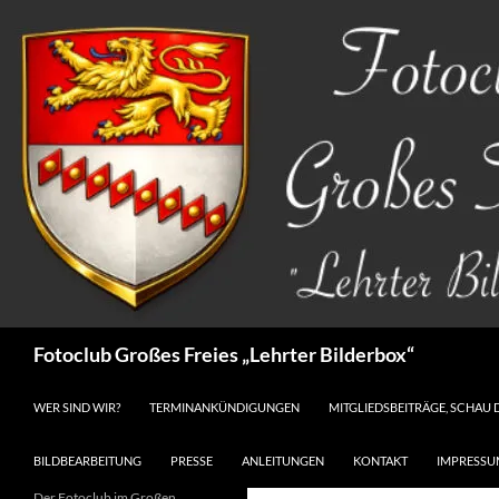
Zum
Inhalt
springen
Suchen
Fotoclub Großes Freies „Lehrter Bilderbox“
WER SIND WIR?
TERMINANKÜNDIGUNGEN
MITGLIEDSBEITRÄGE, SCHAU 
BILDBEARBEITUNG
PRESSE
ANLEITUNGEN
KONTAKT
IMPRESSU
Der Fotoclub im Großen