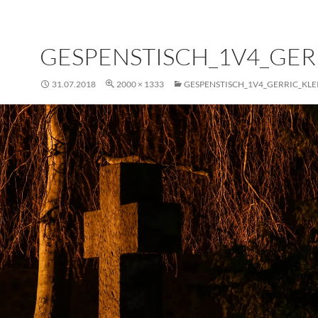
GESPENSTISCH_1V4_GER
31.07.2018
2000 × 1333
GESPENSTISCH_1V4_GERRIC_KLE