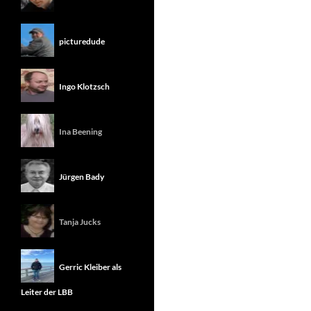
picturedude
Ingo Klotzsch
Ina Beening
Jürgen Bady
Tanja Jucks
Gerric Kleiber als
Leiter der LBB