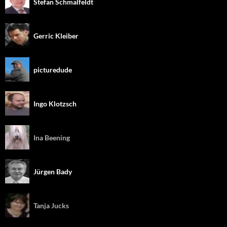
Stefan Schmalfeldt
Gerric Kleiber
picturedude
Ingo Klotzsch
Ina Beening
Jürgen Bady
Tanja Jucks