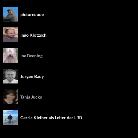
picturedude
Ingo Klotzsch
Ina Beening
Jürgen Bady
Tanja Jucks
Gerric Kleiber als Leiter der LBB