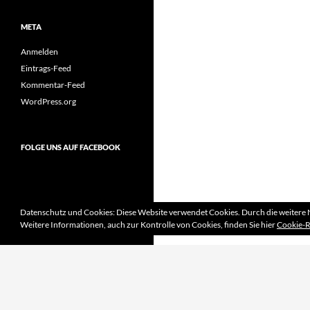
META
Anmelden
Eintrags-Feed
Kommentar-Feed
WordPress.org
FOLGE UNS AUF FACEBOOK
Datenschutz und Cookies: Diese Website verwendet Cookies. Durch die weitere 
Weitere Informationen, auch zur Kontrolle von Cookies, finden Sie hier
Cookie-R