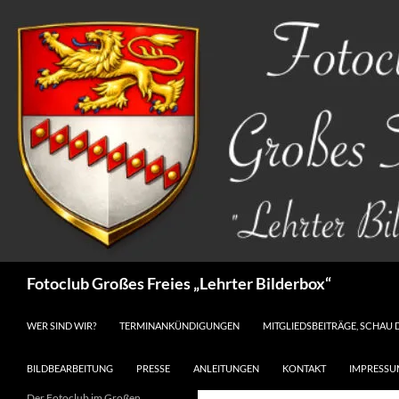
Zum
Inhalt
springen
Suchen
Fotoclub Großes Freies „Lehrter Bilderbox“
WER SIND WIR?
TERMINANKÜNDIGUNGEN
MITGLIEDSBEITRÄGE, SCHAU 
BILDBEARBEITUNG
PRESSE
ANLEITUNGEN
KONTAKT
IMPRESSU
Der Fotoclub im Großen