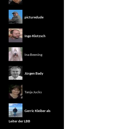
picturedude
Ingo Klotzsch
Ina Beening
Jürgen Bady
Tanja Jucks
Gerric Kleiber als
Leiter der LBB