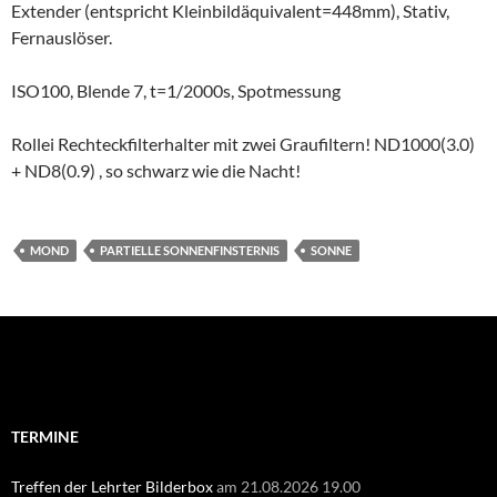
Extender (entspricht Kleinbildäquivalent=448mm), Stativ,
Fernauslöser.
ISO100, Blende 7, t=1/2000s, Spotmessung
Rollei Rechteckfilterhalter mit zwei Graufiltern! ND1000(3.0)
+ ND8(0.9) , so schwarz wie die Nacht!
MOND
PARTIELLE SONNENFINSTERNIS
SONNE
Suchen
nach:
TERMINE
Treffen der Lehrter Bilderbox
am 21.08.2026 19.00