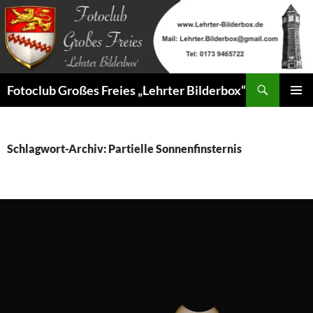
Zum
Inhalt
springen
Suchen
Fotoclub Großes Freies „Lehrter Bilderbox“
PRIMÄR
MENÜ
Schlagwort-Archiv: Partielle Sonnenfinsternis