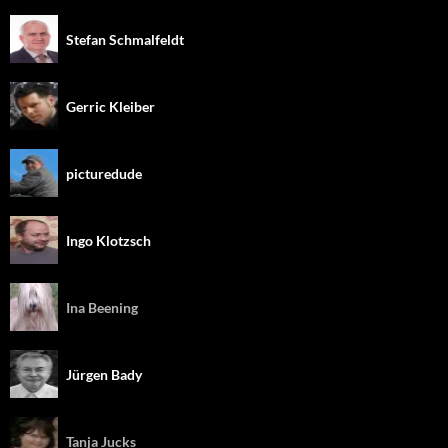
Stefan Schmalfeldt
Gerric Kleiber
picturedude
Ingo Klotzsch
Ina Beening
Jürgen Bady
Tanja Jucks