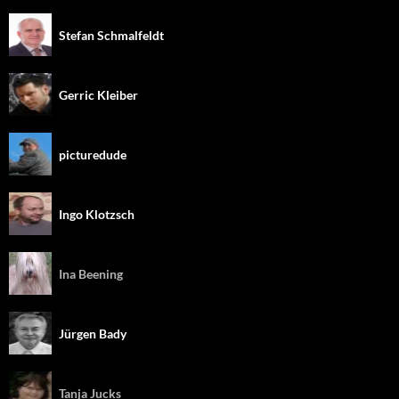
Stefan Schmalfeldt
Gerric Kleiber
picturedude
Ingo Klotzsch
Ina Beening
Jürgen Bady
Tanja Jucks