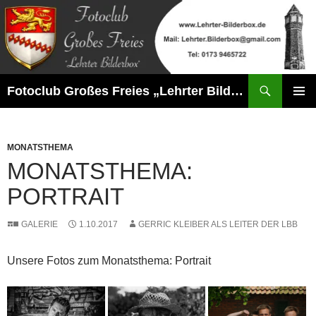
Zum
Inhalt
springen
Suchen
Fotoclub Großes Freies „Lehrter Bilderbox“
PRIMÄR
MENÜ
MONATSTHEMA
MONATSTHEMA:
PORTRAIT
GALERIE
1.10.2017
GERRIC KLEIBER ALS LEITER DER LBB
Unsere Fotos zum Monatsthema: Portrait