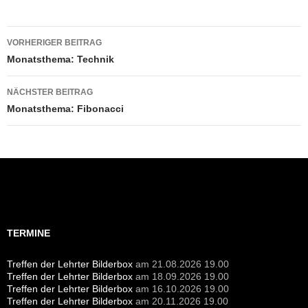
Beitragsnavigation
VORHERIGER BEITRAG
Monatsthema: Technik
NÄCHSTER BEITRAG
Monatsthema: Fibonacci
Suchen
nach:
TERMINE
Treffen der Lehrter Bilderbox
am 21.08.2026 19.00
Treffen der Lehrter Bilderbox
am 18.09.2026 19.00
Treffen der Lehrter Bilderbox
am 16.10.2026 19.00
Treffen der Lehrter Bilderbox
am 20.11.2026 19.00