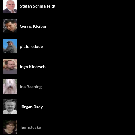
Stefan Schmalfeldt
Gerric Kleiber
picturedude
Ingo Klotzsch
Ina Beening
Jürgen Bady
Tanja Jucks