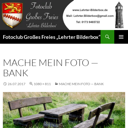
Zum
Inhalt
springen
Suchen
Fotoclub Großes Freies „Lehrter Bilderbox“
PRIMÄR
MENÜ
MACHE MEIN FOTO —
BANK
26.07.2017
1080 × 811
MACHE MEIN FOTO — BANK