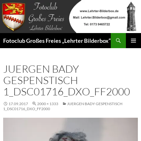
Zum
Inhalt
springen
Suchen
Fotoclub Großes Freies „Lehrter Bilderbox“
PRIMÄR
MENÜ
JUERGEN BADY
GESPENSTISCH
1_DSC01716_DXO_FF2000
17.09.2017
2000 × 1333
JUERGEN BADY GESPENSTISCH
1_DSC01716_DXO_FF2000