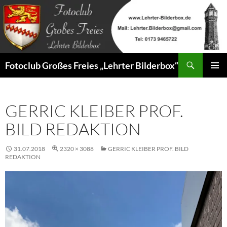
Zum
Inhalt
springen
Suchen
Fotoclub Großes Freies „Lehrter Bilderbox“
PRIMÄR
MENÜ
GERRIC KLEIBER PROF.
BILD REDAKTION
31.07.2018
2320 × 3088
GERRIC KLEIBER PROF. BILD
REDAKTION