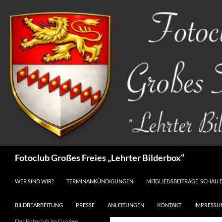
Zum
Inhalt
springen
Suchen
Fotoclub Großes Freies „Lehrter Bilderbox“
WER SIND WIR?
TERMINANKÜNDIGUNGEN
MITGLIEDSBEITRÄGE, SCHAU 
BILDBEARBEITUNG
PRESSE
ANLEITUNGEN
KONTAKT
IMPRESSU
Der Fotoclub im Großen