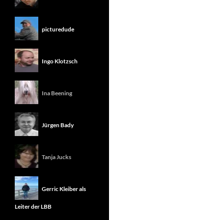
picturedude
Ingo Klotzsch
Ina Beening
Jürgen Bady
Tanja Jucks
Gerric Kleiber als
Leiter der LBB