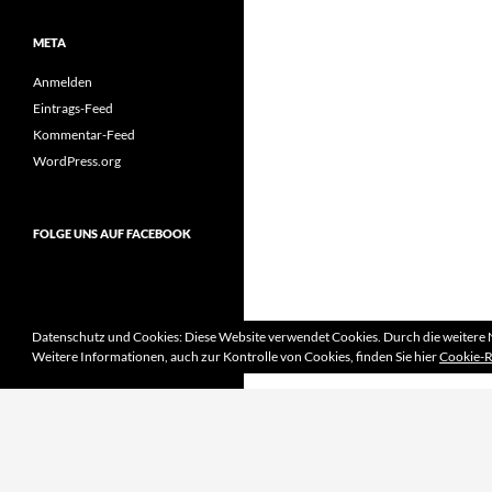
META
Anmelden
Eintrags-Feed
Kommentar-Feed
WordPress.org
FOLGE UNS AUF FACEBOOK
Datenschutz und Cookies: Diese Website verwendet Cookies. Durch die weitere 
Weitere Informationen, auch zur Kontrolle von Cookies, finden Sie hier
Cookie-R