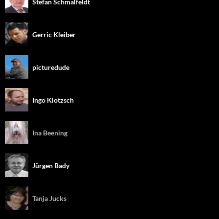
Stefan Schmalfeldt
Gerric Kleiber
picturedude
Ingo Klotzsch
Ina Beening
Jürgen Bady
Tanja Jucks