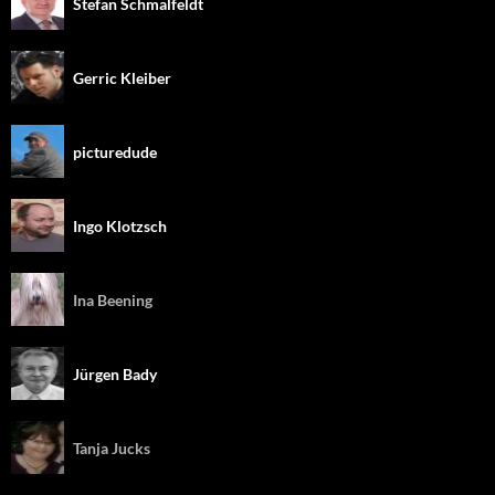
Stefan Schmalfeldt
Gerric Kleiber
picturedude
Ingo Klotzsch
Ina Beening
Jürgen Bady
Tanja Jucks