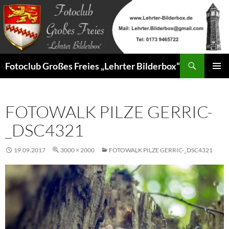
Zum
Inhalt
springen
Suchen
Fotoclub Großes Freies „Lehrter Bilderbox“
PRIMÄR
MENÜ
FOTOWALK PILZE GERRIC-
_DSC4321
19.09.2017
3000 × 2000
FOTOWALK PILZE GERRIC-_DSC4321