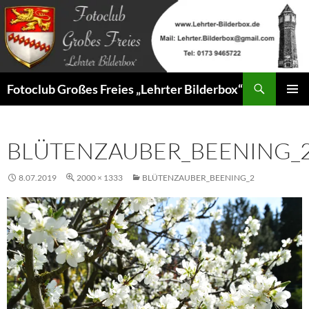
Zum
Inhalt
springen
Suchen
Fotoclub Großes Freies „Lehrter Bilderbox“
PRIMÄR
MENÜ
BLÜTENZAUBER_BEENING_
8.07.2019
2000 × 1333
BLÜTENZAUBER_BEENING_2