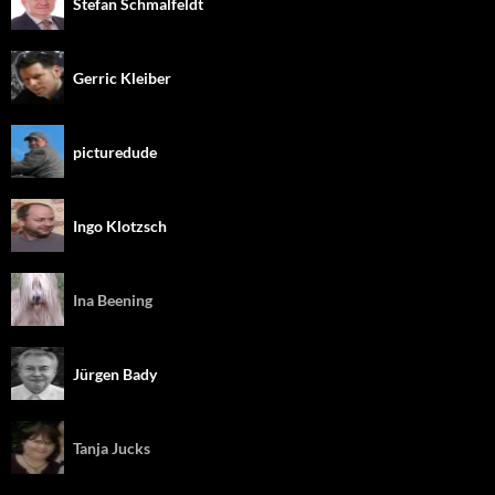
Stefan Schmalfeldt
Gerric Kleiber
picturedude
Ingo Klotzsch
Ina Beening
Jürgen Bady
Tanja Jucks