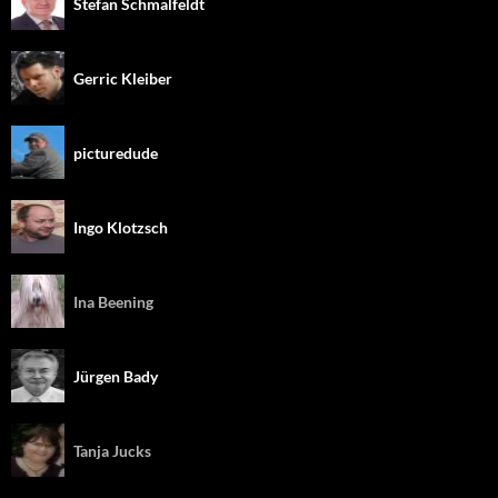
Stefan Schmalfeldt
Gerric Kleiber
picturedude
Ingo Klotzsch
Ina Beening
Jürgen Bady
Tanja Jucks