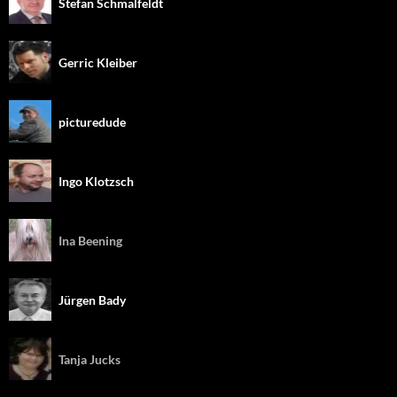
Stefan Schmalfeldt
Gerric Kleiber
picturedude
Ingo Klotzsch
Ina Beening
Jürgen Bady
Tanja Jucks