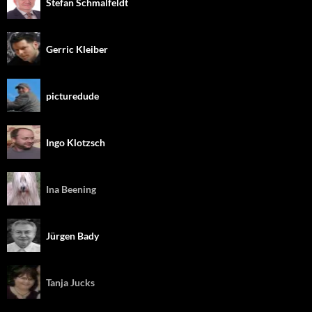
Stefan Schmalfeldt
Gerric Kleiber
picturedude
Ingo Klotzsch
Ina Beening
Jürgen Bady
Tanja Jucks