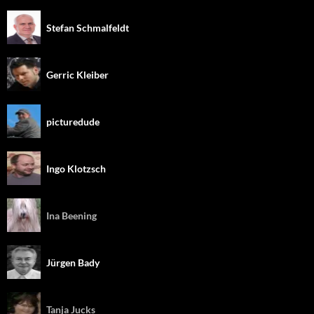
Stefan Schmalfeldt
Gerric Kleiber
picturedude
Ingo Klotzsch
Ina Beening
Jürgen Bady
Tanja Jucks