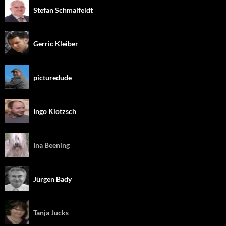
Stefan Schmalfeldt
Gerric Kleiber
picturedude
Ingo Klotzsch
Ina Beening
Jürgen Bady
Tanja Jucks