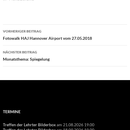
Beitragsnavigation
VORHERIGER BEITRAG
Fotowalk HAJ Hannover Airport vom 27.05.2018
NÄCHSTER BEITRAG
Monatsthema: Spiegelung
Suchen
nach:
TERMINE
Treffen der Lehrter Bilderbox
am 21.08.2026 19.00
Treffen der Lehrter Bilderbox
am 18.09.2026 19.00