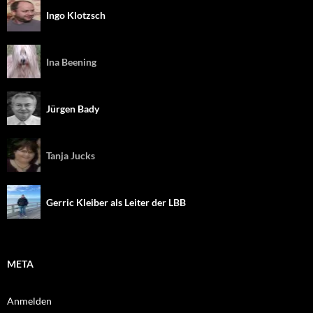
Ingo Klotzsch
Ina Beening
Jürgen Bady
Tanja Jucks
Gerric Kleiber als Leiter der LBB
META
Anmelden