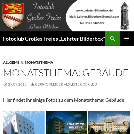
Zum
Inhalt
springen
Suchen
Fotoclub Großes Freies „Lehrter Bilderbox“
PRIMÄR
MENÜ
ALLGEMEIN
,
MONATSTHEMA
MONATSTHEMA: GEBÄUDE
27.07.2018
GERRIC KLEIBER ALS LEITER DER LBB
Hier findet ihr einige Fotos zu dem Monatsthema: Gebäude