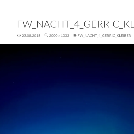
FW_NACHT_4_GERRIC_KL
25.08.2018
2000 × 1333
FW_NACHT_4_GERRIC_KLEIBER