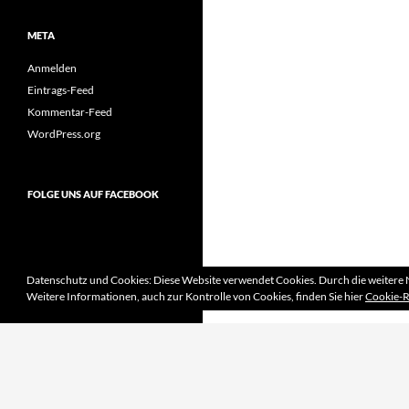
META
Anmelden
Eintrags-Feed
Kommentar-Feed
WordPress.org
FOLGE UNS AUF FACEBOOK
Datenschutz und Cookies: Diese Website verwendet Cookies. Durch die weitere 
Weitere Informationen, auch zur Kontrolle von Cookies, finden Sie hier
Cookie-R