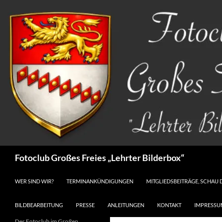
Zum
Inhalt
springen
Suchen
Fotoclub Großes Freies „Lehrter Bilderbox“
WER SIND WIR?
TERMINANKÜNDIGUNGEN
MITGLIEDSBEITRÄGE, SCHAU 
BILDBEARBEITUNG
PRESSE
ANLEITUNGEN
KONTAKT
IMPRESSU
Der Fotoclub im Großen