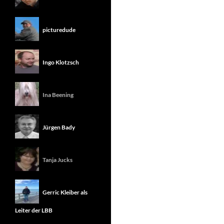
picturedude
Ingo Klotzsch
Ina Beening
Jürgen Bady
Tanja Jucks
Gerric Kleiber als
Leiter der LBB