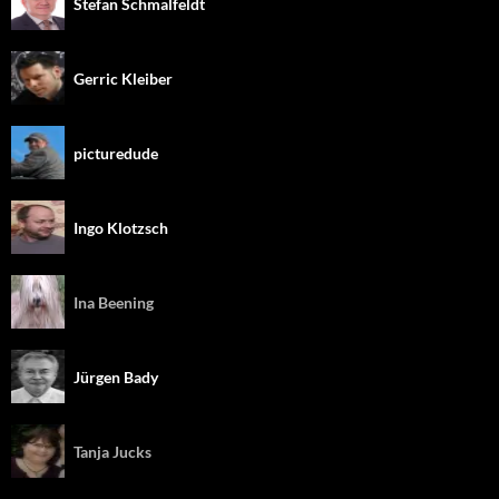
Stefan Schmalfeldt
Gerric Kleiber
picturedude
Ingo Klotzsch
Ina Beening
Jürgen Bady
Tanja Jucks