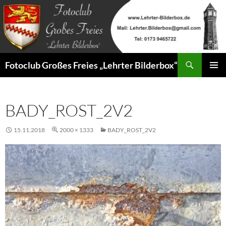
Zum
Inhalt
springen
Suchen
Fotoclub Großes Freies „Lehrter Bilderbox“
PRIMÄR
MENÜ
BADY_ROST_2V2
15.11.2018
2000 × 1333
BADY_ROST_2V2