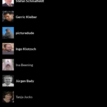
Stefan Schmalfeldt
Gerric Kleiber
picturedude
Ingo Klotzsch
Ina Beening
Jürgen Bady
Tanja Jucks