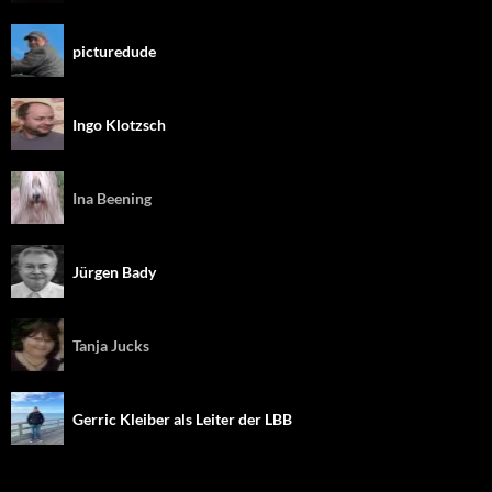
picturedude
Ingo Klotzsch
Ina Beening
Jürgen Bady
Tanja Jucks
Gerric Kleiber als Leiter der LBB