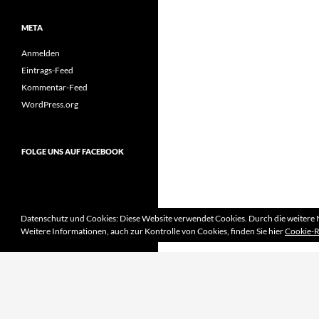
META
Anmelden
Eintrags-Feed
Kommentar-Feed
WordPress.org
FOLGE UNS AUF FACEBOOK
Datenschutz und Cookies: Diese Website verwendet Cookies. Durch die weitere 
Weitere Informationen, auch zur Kontrolle von Cookies, finden Sie hier
Cookie-R