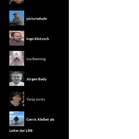
picturedude
Ingo Klotzsch
Ina Beening
Jürgen Bady
Tanja Jucks
Gerric Kleiber als
Leiter der LBB