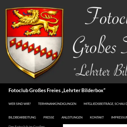
Zum
Inhalt
springen
Suchen
Fotoclub Großes Freies „Lehrter Bilderbox“
WER SIND WIR?
TERMINANKÜNDIGUNGEN
MITGLIEDSBEITRÄGE, SCHAU 
BILDBEARBEITUNG
PRESSE
ANLEITUNGEN
KONTAKT
IMPRESSU
Der Fotoclub im Großen