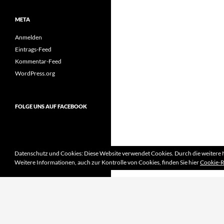
META
Anmelden
Eintrags-Feed
Kommentar-Feed
WordPress.org
FOLGE UNS AUF FACEBOOK
Datenschutz und Cookies: Diese Website verwendet Cookies. Durch die weitere 
Weitere Informationen, auch zur Kontrolle von Cookies, finden Sie hier
Cookie-R