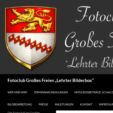
Zum
Inhalt
springen
Suchen
Fotoclub Großes Freies „Lehrter Bilderbox“
WER SIND WIR?
TERMINANKÜNDIGUNGEN
MITGLIEDSBEITRÄGE, SCHAU 
BILDBEARBEITUNG
PRESSE
ANLEITUNGEN
KONTAKT
IMPRESSU
Der Fotoclub im Großen