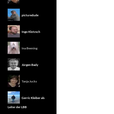
picturedude
Ingo Klotzsch
Ina Beening
Jürgen Bady
Tanja Jucks
Gerric Kleiber als
Leiter der LBB