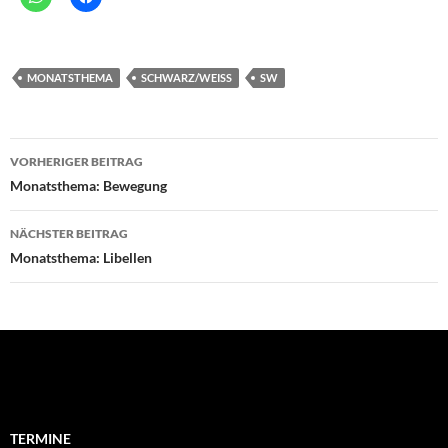
MONATSTHEMA
SCHWARZ/WEISS
SW
Beitragsnavigation
VORHERIGER BEITRAG
Monatsthema: Bewegung
NÄCHSTER BEITRAG
Monatsthema: Libellen
Suchen
nach:
TERMINE