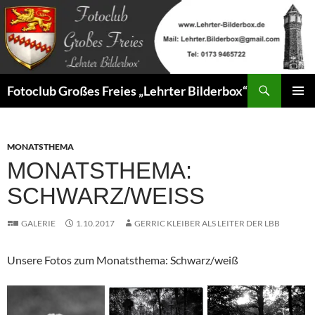
Zum
Inhalt
springen
Suchen
Fotoclub Großes Freies „Lehrter Bilderbox“
PRIMÄR
MENÜ
MONATSTHEMA
MONATSTHEMA:
SCHWARZ/WEISS
GALERIE
1.10.2017
GERRIC KLEIBER ALS LEITER DER LBB
Unsere Fotos zum Monatsthema: Schwarz/weiß