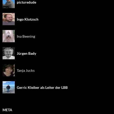
picturedude
Ingo Klotzsch
Ina Beening
Jürgen Bady
Tanja Jucks
Gerric Kleiber als Leiter der LBB
META