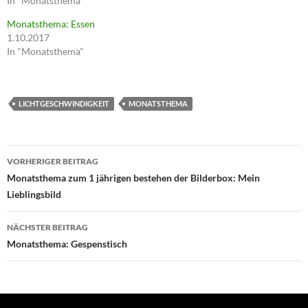
In "Monatsthema"
Monatsthema: Essen
1.10.2017
In "Monatsthema"
LICHTGESCHWINDIGKEIT
MONATSTHEMA
Beitragsnavigation
VORHERIGER BEITRAG
Monatsthema zum 1 jährigen bestehen der Bilderbox: Mein
Lieblingsbild
NÄCHSTER BEITRAG
Monatsthema: Gespenstisch