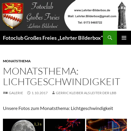
Zum
Inhalt
springen
Suchen
Fotoclub Großes Freies „Lehrter Bilderbox“
PRIMÄR
MENÜ
MONATSTHEMA
MONATSTHEMA:
LICHTGESCHWINDIGKEIT
GALERIE
1.10.2017
GERRIC KLEIBER ALS LEITER DER LBB
Unsere Fotos zum Monatsthema: Lichtgeschwindigkeit