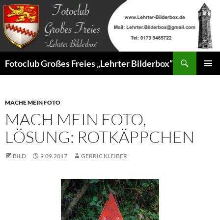
Zum
Inhalt
springen
Suchen
Fotoclub Großes Freies „Lehrter Bilderbox“
PRIMÄR
MENÜ
MACHE MEIN FOTO
MACH MEIN FOTO,
LÖSUNG: ROTKÄPPCHEN
BILD
9.09.2017
GERRIC KLEIBER