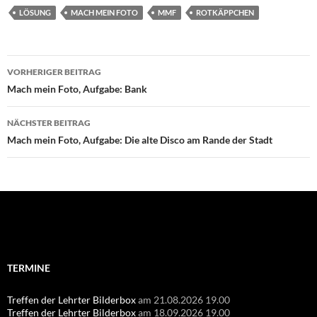
LÖSUNG
MACH MEIN FOTO
MMF
ROTKÄPPCHEN
Beitragsnavigation
VORHERIGER BEITRAG
Mach mein Foto, Aufgabe: Bank
NÄCHSTER BEITRAG
Mach mein Foto, Aufgabe: Die alte Disco am Rande der Stadt
Suchen
nach:
TERMINE
Treffen der Lehrter Bilderbox
am 21.08.2026 19.00
Treffen der Lehrter Bilderbox
am 18.09.2026 19.00