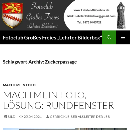
Zum
Inhalt
springen
Suchen
Fotoclub Großes Freies „Lehrter Bilderbox“
PRIMÄR
MENÜ
Schlagwort-Archiv: Zuckerpassage
MACHE MEIN FOTO
MACH MEIN FOTO,
LÖSUNG: RUNDFENSTER
BILD
25.04.2021
GERRIC KLEIBER ALS LEITER DER LBB