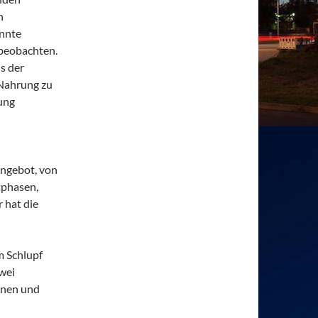
n
annte
beobachten.
s der
Nahrung zu
ung
angebot, von
tphasen,
 hat die
m Schlupf
wei
nnen und