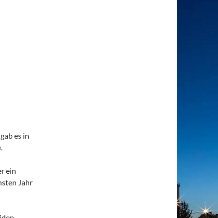
gab es in
.
r ein
hsten Jahr
eiden