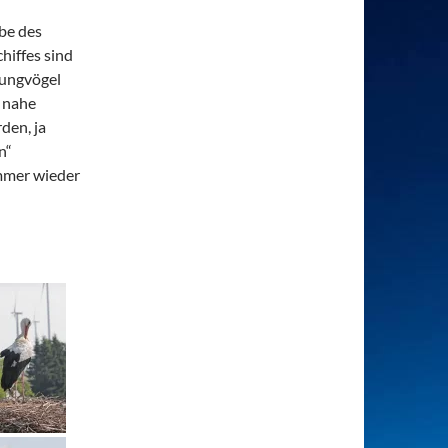
be des
hiffes sind
Jungvögel
 nahe
den, ja
n“
immer wieder