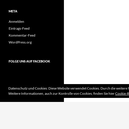
META
Anmelden
Eintrags-Feed
Kommentar-Feed
WordPress.org
FOLGE UNS AUF FACEBOOK
Datenschutz und Cookies: Diese Website verwendet Cookies. Durch die weitere 
Weitere Informationen, auch zur Kontrolle von Cookies, finden Sie hier
Cookie-R