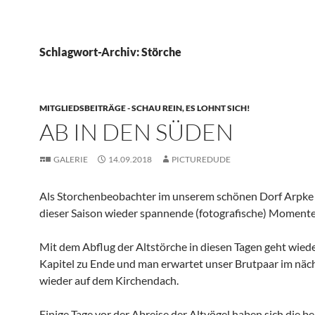
Schlagwort-Archiv: Störche
MITGLIEDSBEITRÄGE - SCHAU REIN, ES LOHNT SICH!
AB IN DEN SÜDEN
GALERIE
14.09.2018
PICTUREDUDE
Als Storchenbeobachter im unserem schönen Dorf Arpke 
dieser Saison wieder spannende (fotografische) Momente
Mit dem Abflug der Altstörche in diesen Tagen geht wiede
Kapitel zu Ende und man erwartet unser Brutpaar im näc
wieder auf dem Kirchendach.
Einige Tage vor der Abreise der Altvögel haben sich die b