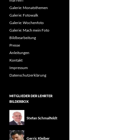
mal rein!
Galerie: Monatsthemen
Galerie: Fotowalk
Galerie: Wochenfoto
Galerie: Mach mein Foto
Bildbearbeitung
Presse
Anleitungen
Kontakt
Impressum
Datenschutzerklärung
MITGLIEDER DER LEHRTER
BILDERBOX
Stefan Schmalfeldt
Gerric Kleiber