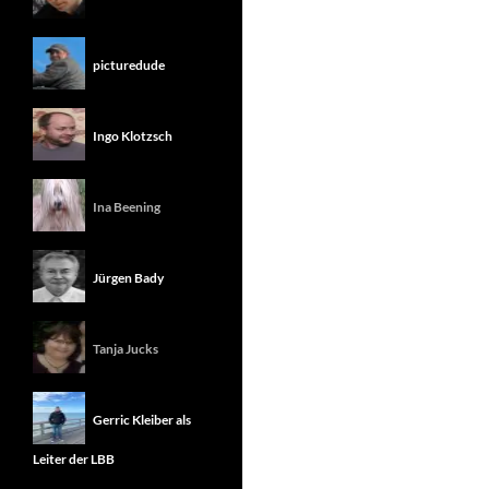
picturedude
Ingo Klotzsch
Ina Beening
Jürgen Bady
Tanja Jucks
Gerric Kleiber als
Leiter der LBB