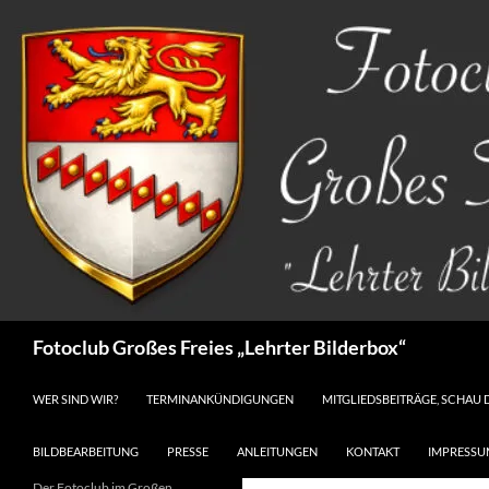
Zum
Inhalt
springen
Suchen
Fotoclub Großes Freies „Lehrter Bilderbox“
WER SIND WIR?
TERMINANKÜNDIGUNGEN
MITGLIEDSBEITRÄGE, SCHAU 
BILDBEARBEITUNG
PRESSE
ANLEITUNGEN
KONTAKT
IMPRESSU
Der Fotoclub im Großen