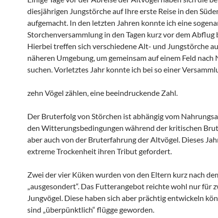
diesjährigen Jungstörche auf Ihre erste Reise in den Süde
aufgemacht. In den letzten Jahren konnte ich eine sogen
Storchenversammlung in den Tagen kurz vor dem Abflug 
Hierbei treffen sich verschiedene Alt- und Jungstörche au
näheren Umgebung, um gemeinsam auf einem Feld nach 
suchen. Vorletztes Jahr konnte ich bei so einer Versamml
zehn Vögel zählen, eine beeindruckende Zahl.
Der Bruterfolg von Störchen ist abhängig vom Nahrungs
den Witterungsbedingungen während der kritischen Bru
aber auch von der Bruterfahrung der Altvögel. Dieses Jahr
extreme Trockenheit ihren Tribut gefordert.
Zwei der vier Küken wurden von den Eltern kurz nach de
„ausgesondert“. Das Futterangebot reichte wohl nur für z
Jungvögel. Diese haben sich aber prächtig entwickeln kö
sind „überpünktlich“ flügge geworden.