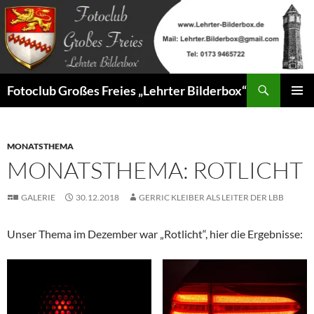
Zum
Inhalt
springen
Suchen
Fotoclub Großes Freies „Lehrter Bilderbox“
PRIMÄR
MENÜ
MONATSTHEMA
MONATSTHEMA: ROTLICHT
GALERIE
30.12.2018
GERRIC KLEIBER ALS LEITER DER LBB
Unser Thema im Dezember war „Rotlicht“, hier die Ergebnisse: