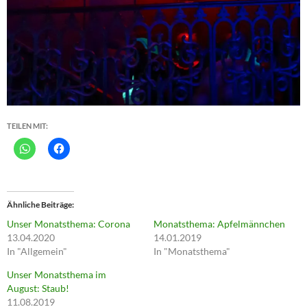
TEILEN MIT:
Ähnliche Beiträge
Unser Monatsthema: Corona
Monatsthema: Apfelmännchen
13.04.2020
14.01.2019
In "Allgemein"
In "Monatsthema"
Unser Monatsthema im
August: Staub!
11.08.2019