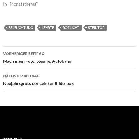
In "Monatsthema"
BELEUCHTUNG
LEHRTE
ROTLICHT
STEINTOR
Beitragsnavigation
VORHERIGER BEITRAG
Mach mein Foto, Lösung: Autobahn
NÄCHSTER BEITRAG
Neujahrsgruss der Lehrter Bilderbox
Suchen
nach: