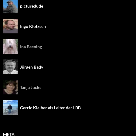
picturedude
Ingo Klotzsch
Ina Beening
Jürgen Bady
Tanja Jucks
Gerric Kleiber als Leiter der LBB
META