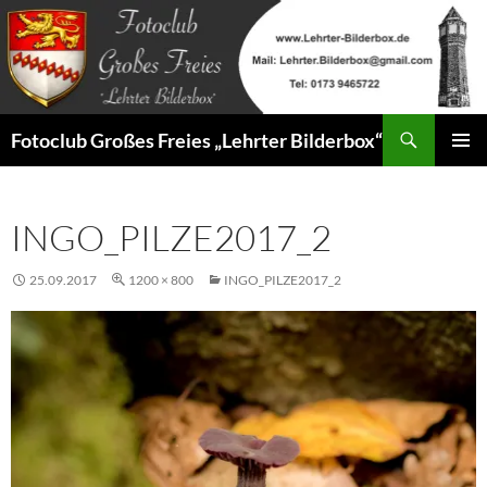
Zum
Inhalt
springen
Suchen
Fotoclub Großes Freies „Lehrter Bilderbox“
PRIMÄR
MENÜ
INGO_PILZE2017_2
25.09.2017
1200 × 800
INGO_PILZE2017_2