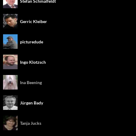
Stefan Schmalfeldt
Gerric Kleiber
picturedude
Ingo Klotzsch
Ina Beening
Jürgen Bady
Tanja Jucks