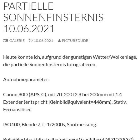
PARTIELLE
SONNENFINSTERNIS
10.06.2021
GALERIE
10.06.2021
PICTUREDUDE
Heute konnte ich, aufgrund der günstigen Wetter/Wolkenlage,
die partielle Sonnenfinsternis fotografieren.
Aufnahmeparameter:
Canon 80D (APS-C), mit 70-200 f2.8 bei 200mm mit 1.4
Extender (entspricht Kleinbildäquivalent=448mm), Stativ,
Fernauslöser.
ISO100, Blende 7, t=1/2000s, Spotmessung
Rollei Rechteckfilterhalter mit zwei Graufiltern! ND1000(3.0)