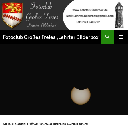
Zum
Inhalt
springen
Suchen
Fotoclub Großes Freies „Lehrter Bilderbox“
PRIMÄR
MENÜ
MITGLIEDSBEITRÄGE - SCHAU REIN, ES LOHNT SICH!