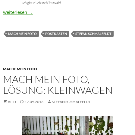
Ich glaub‘ ich steh‘ im Wald.
Mach mein Foto, Aufgabe: Postkasten
weiterlesen
→
MACH MEIN FOTO
POSTKASTEN
STEFAN SCHMALFELDT
MACHE MEIN FOTO
MACH MEIN FOTO,
LÖSUNG: KLEINWAGEN
BILD
17.09.2016
STEFAN SCHMALFELDT