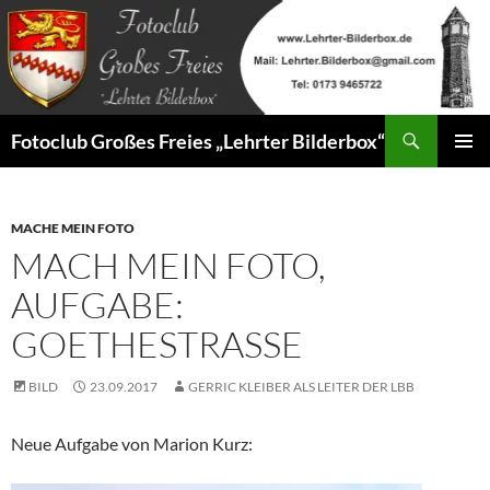
Zum
Inhalt
springen
Suchen
Fotoclub Großes Freies „Lehrter Bilderbox“
PRIMÄR
MENÜ
MACHE MEIN FOTO
MACH MEIN FOTO,
AUFGABE:
GOETHESTRASSE
BILD
23.09.2017
GERRIC KLEIBER ALS LEITER DER LBB
Neue Aufgabe von Marion Kurz: