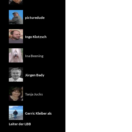
picturedude
Ingo Klotzsch
Ina Beening
Jürgen Bady
Tanja Jucks
Gerric Kleiber als
Leiter der LBB