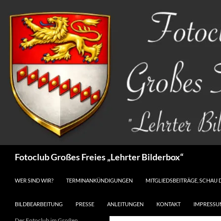
Zum
Inhalt
springen
Suchen
Fotoclub Großes Freies „Lehrter Bilderbox“
WER SIND WIR?
TERMINANKÜNDIGUNGEN
MITGLIEDSBEITRÄGE, SCHAU 
BILDBEARBEITUNG
PRESSE
ANLEITUNGEN
KONTAKT
IMPRESSU
Der Fotoclub im Großen