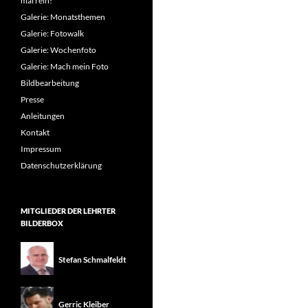
mal rein!
Galerie: Monatsthemen
Galerie: Fotowalk
Galerie: Wochenfoto
Galerie: Mach mein Foto
Bildbearbeitung
Presse
Anleitungen
Kontakt
Impressum
Datenschutzerklärung
MITGLIEDER DER LEHRTER
BILDERBOX
Stefan Schmalfeldt
Gerric Kleiber