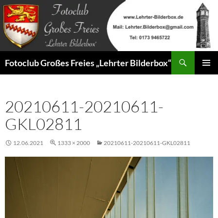
Zum
Inhalt
springen
Suchen
Fotoclub Großes Freies „Lehrter Bilderbox“
PRIMÄR
MENÜ
20210611-20210611-
GKL02811
12.06.2021
1333 × 2000
20210611-20210611-GKL02811